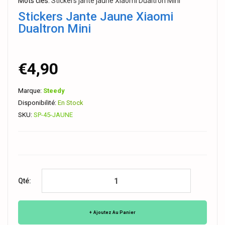
Mots clés:
Stickers jante jaune Xiaomi Dualtron Mini
Stickers Jante Jaune Xiaomi
Dualtron Mini
€4,90
Marque:
Steedy
Disponibilité:
En Stock
SKU:
SP-45-JAUNE
Qté:
Ajoutez Au Panier