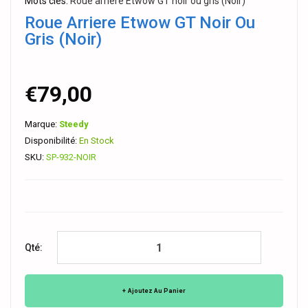
Mots clés:
Roue arriere Etwow GT noir ou gris (Noir)
Roue Arriere Etwow GT Noir Ou
Gris (Noir)
€79,00
Marque:
Steedy
Disponibilité:
En Stock
SKU:
SP-932-NOIR
Qté:
Ajoutez Au Panier