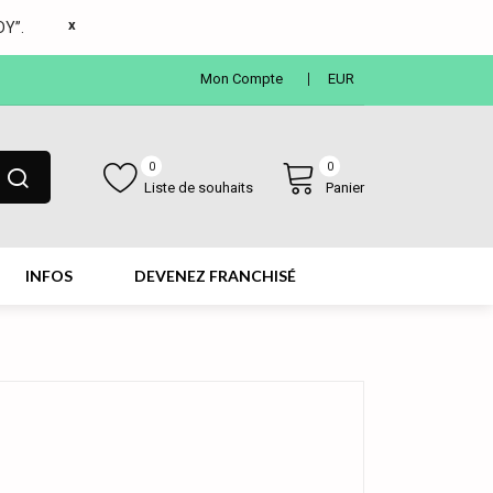
x
Y”.
Mon Compte
EUR
0
0
Liste de souhaits
Panier
INFOS
DEVENEZ FRANCHISÉ