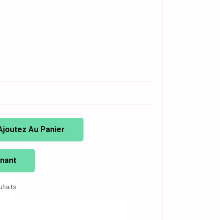
Ajoutez Au Panier
nant
uhaits