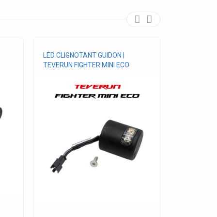
LED CLIGNOTANT GUIDON |
VIS LEVIER
TEVERUN FIGHTER MINI ECO
PLIAGE V1 