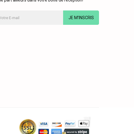
le part ailleurs dans votre boîte de réception!
JE M'INSCRIS