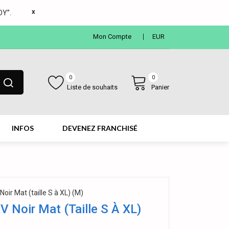
x
Y”.
Mon Compte
EUR
0
0
Liste de souhaits
Panier
INFOS
DEVENEZ FRANCHISÉ
oir Mat (taille S à XL) (M)
 Noir Mat (taille S À XL)