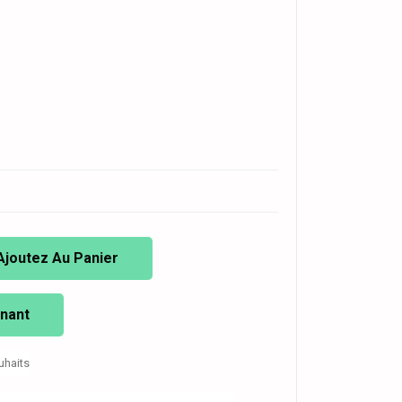
Ajoutez Au Panier
nant
uhaits