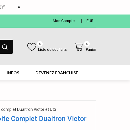
x
Y”.
Mon Compte
EUR
0
0
Liste de souhaits
Panier
INFOS
DEVENEZ FRANCHISÉ
e complet Dualtron Victor et Dt3
ite Complet Dualtron Victor