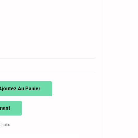
Ajoutez Au Panier
nant
uhaits