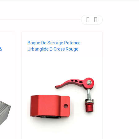
Bague De Serrage Potence
Chambre À A
&
Urbanglide E-Cross Rouge
12x2.125